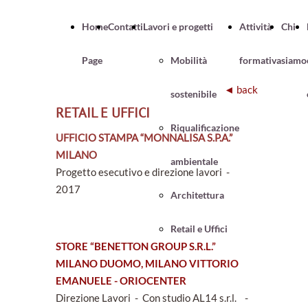
Home
Contatti
Lavori e progetti
Attività
Chi
Page
Mobilità
formativa
siamo
◄ back
sostenibile
RETAIL E UFFICI
Riqualificazione
UFFICIO STAMPA “MONNALISA S.P.A.”
MILANO
ambientale
Progetto esecutivo e direzione lavori -
2017
Architettura
Retail e Uffici
STORE “BENETTON GROUP S.R.L.”
MILANO DUOMO, MILANO VITTORIO
EMANUELE - ORIOCENTER
Direzione Lavori - Con studio AL14 s.r.l. -