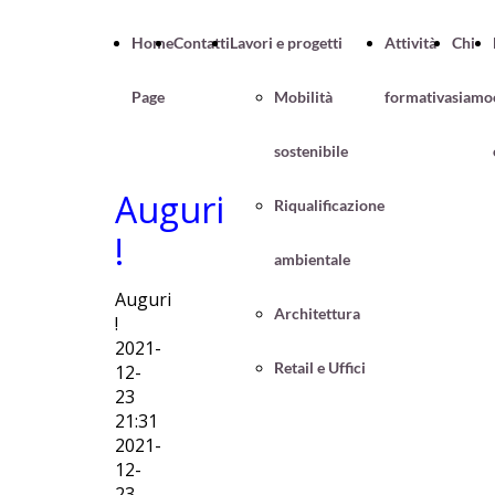
Home
Contatti
Lavori e progetti
Attività
Chi
Page
Mobilità
formativa
siamo
sostenibile
Auguri
Riqualificazione
!
ambientale
Auguri
Architettura
!
2021-
Retail e Uffici
12-
23
21:31
2021-
12-
23