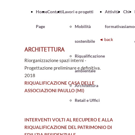
Home
Contatti
Lavori e progetti
Attività
Chi
Page
Mobilità
formativa
siamo
◄ back
sostenibile
ARCHITETTURA
Riqualificazione
Riorganizzazione spazi interni -
Progettazione preliminare e definitiva.
ambientale
2018
RIQUALIFICAZIONE CASA DELLE
Architettura
ASSOCIAZIONI PAULLO (MI)
Retail e Uffici
INTERVENTI VOLTI AL RECUPERO E ALLA
RIQUALIFICAZIONE DEL PATRIMONIO DI
EDILIZIA RESIDENZIALE